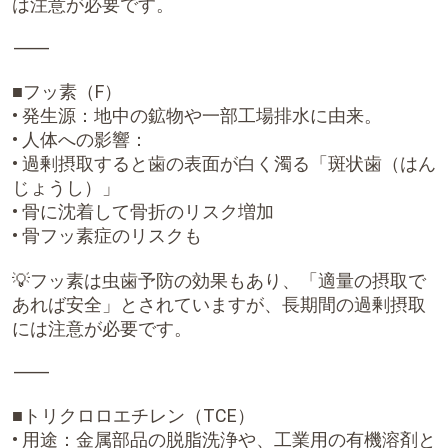
は注意が必要です。
⸻
■フッ素（F）
• 発生源：地中の鉱物や一部工場排水に由来。
• 人体への影響：
• 過剰摂取すると歯の表面が白く濁る「斑状歯（はん
じょうし）」
• 骨に沈着して骨折のリスク増加
• 骨フッ素症のリスクも
💡フッ素は虫歯予防の効果もあり、「適量の摂取で
あれば安全」とされていますが、長期間の過剰摂取
には注意が必要です。
⸻
■トリクロロエチレン（TCE）
• 用途：金属部品の脱脂洗浄や、工業用の有機溶剤と