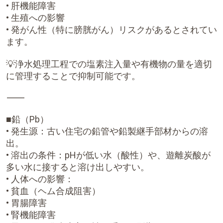
• 肝機能障害
• 生殖への影響
• 発がん性（特に膀胱がん）リスクがあるとされてい
ます。
💡浄水処理工程での塩素注入量や有機物の量を適切
に管理することで抑制可能です。
⸻
■鉛（Pb）
• 発生源：古い住宅の鉛管や鉛製継手部材からの溶
出。
• 溶出の条件：pHが低い水（酸性）や、遊離炭酸が
多い水に接すると溶け出しやすい。
• 人体への影響：
• 貧血（ヘム合成阻害）
• 胃腸障害
• 腎機能障害