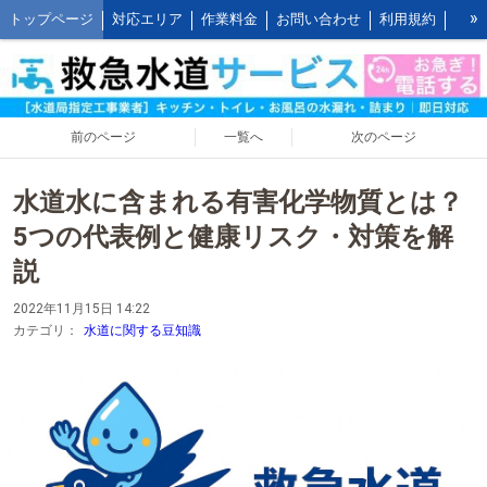
»
トップページ
対応エリア
作業料金
お問い合わせ
利用規約
水道修理の作業報告
水道修理の施工事例
よくあるご質問 FAQ
救水の水道修理ブログ
お客様の声とご感想
WEB割引ご利用方法
公式LINEアカウント
会社概要
キッチンの作業料金
前のページ
一覧へ
次のページ
トイレの作業料金
お風呂の作業料金
洗面所の作業料金
水道水に含まれる有害化学物質とは？
屋外の作業料金
5つの代表例と健康リスク・対策を解
説
2022年11月15日 14:22
カテゴリ：
水道に関する豆知識