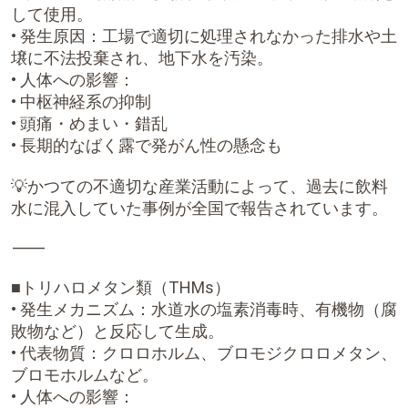
して使用。
• 発生原因：工場で適切に処理されなかった排水や土
壌に不法投棄され、地下水を汚染。
• 人体への影響：
• 中枢神経系の抑制
• 頭痛・めまい・錯乱
• 長期的なばく露で発がん性の懸念も
💡かつての不適切な産業活動によって、過去に飲料
水に混入していた事例が全国で報告されています。
⸻
■トリハロメタン類（THMs）
• 発生メカニズム：水道水の塩素消毒時、有機物（腐
敗物など）と反応して生成。
• 代表物質：クロロホルム、ブロモジクロロメタン、
ブロモホルムなど。
• 人体への影響：