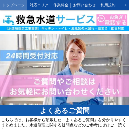
»
トップページ
対応エリア
作業料金
お問い合わせ
利用規約
水道修理の作業報告
水道修理の施工事例
よくあるご質問 FAQ
救水の水道修理ブログ
お客様の声とご感想
WEB割引ご利用方法
公式LINEアカウント
会社概要
キッチンの作業料金
トイレの作業料金
お風呂の作業料金
洗面所の作業料金
屋外の作業料金
よくあるご質問
こちらでは、お客様から頂戴した「よくあるご質問」を分かりやすく
まとめました。水道修理に関する疑問点などのご参考にぜひご一読く