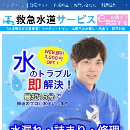
»
トップページ
対応エリア
作業料金
お問い合わせ
利用規約
水道修理の作業報告
水道修理の施工事例
よくあるご質問 FAQ
救水の水道修理ブログ
お客様の声とご感想
WEB割引ご利用方法
公式LINEアカウント
会社概要
キッチンの作業料金
トイレの作業料金
お風呂の作業料金
洗面所の作業料金
屋外の作業料金