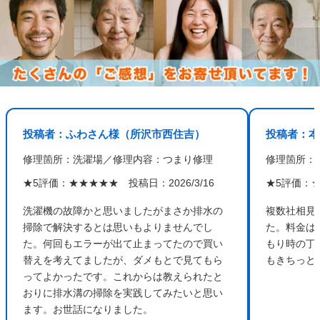
投稿者：ふわさん様（所沢市西住吉）
投稿者：本
修理箇所：洗濯場／修理内容：つまり修理
修理箇所：
★5評価：★★★★★ 投稿日：2026/3/16
★5評価：★
洗濯機の故障かと思いましたがまさか排水の
複数社相見
掃除で解決するとは思いもよりませんでし
た。料金は
た。何回もエラーが出て止まってたので買い
もり時の丁
替えを考えてましたが、ダメもとで見てもら
もきちっと
ってよかったです。これからは教えられたと
おりに排水溝の掃除を実践してみたいと思い
ます。お世話になりました。