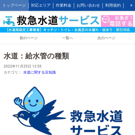
»
トップページ
対応エリア
作業料金
お問い合わせ
利用規約
水道修理の作業報告
水道修理の施工事例
よくあるご質問 FAQ
救水の水道修理ブログ
お客様の声とご感想
WEB割引ご利用方法
公式LINEアカウント
会社概要
キッチンの作業料金
前のページ
一覧へ
次のページ
トイレの作業料金
お風呂の作業料金
洗面所の作業料金
水道：給水管の種類
屋外の作業料金
2022年11月25日 12:55
カテゴリ：
水道に関する豆知識