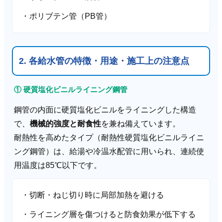
・ポリブテン管（PB管）
2. 各給水管の特徴・用途・施工上の注意点
① 硬質塩化ビニルライニング鋼管
鋼管の内面に硬質塩化ビニルをライニングした構造
で、
機械的強度と耐食性
を兼ね備えています。
耐熱性を高めたタイプ（耐熱性硬質塩化ビニルライニ
ング鋼管）は、給湯や冷温水配管に用いられ、連続使
用温度は85℃以下です。
・切断・ねじ切り時に局部加熱を避ける
・ライニング層を傷つけると防食効果が低下する