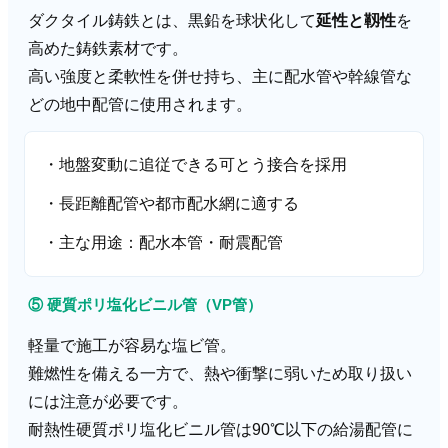
ダクタイル鋳鉄とは、黒鉛を球状化して
延性と靱性
を
高めた鋳鉄素材です。
高い強度と柔軟性を併せ持ち、主に配水管や幹線管な
どの地中配管に使用されます。
・地盤変動に追従できる可とう接合を採用
・長距離配管や都市配水網に適する
・主な用途：配水本管・耐震配管
⑤ 硬質ポリ塩化ビニル管（VP管）
軽量で施工が容易な塩ビ管。
難燃性を備える一方で、熱や衝撃に弱いため取り扱い
には注意が必要です。
耐熱性硬質ポリ塩化ビニル管は90℃以下の給湯配管に