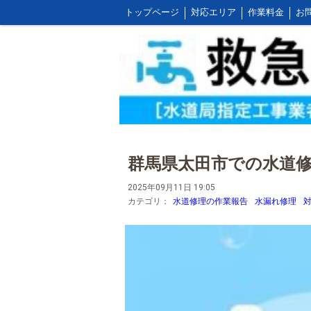
トップページ
対応エリア
作業料金
お
お客様の声とご感想
WEB割引ご利用方法
屋外の作業料金
群馬県太田市での水道
2025年09月11日 19:05
カテゴリ：
水道修理の作業報告
水漏れ修理