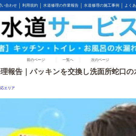
問い合わせ
利用規約
水道修理の作業報告
水道修理の施工事例
よくあ
公式LINEアカウント
会社概要
キッチンの作業料金
トイレの作業料金
前のページ
一覧へ
次のページ
修理報告｜パッキンを交換し洗面所蛇口の
対応エリア