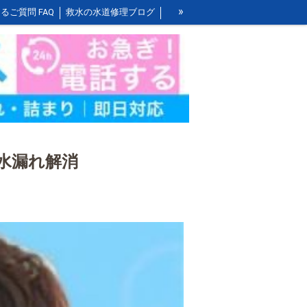
»
るご質問 FAQ
救水の水道修理ブログ
お風呂の作業料金
洗面所の作業料金
水漏れ解消