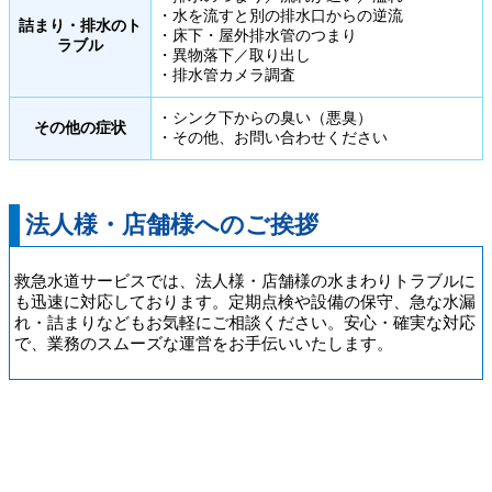
おります。経験豊富なスタッフが詰まりの状
・水を流すと別の排水口からの逆流
詰まり・排水のト
・床下・屋外排水管のつまり
況を判断し、適切な修理をご提供いたしま
ラブル
・異物落下／取り出し
す。
・排水管カメラ調査
・シンク下からの臭い（悪臭）
Ｑ. お見積もりは無料ですか？もし断っても料
その他の症状
・その他、お問い合わせください
金は請求されませんか？
Ａ.
ご安心ください。対応エリア内のお客様
法人様・店舗様へのご挨拶
は出張見積もり無料にてご利用頂けます。ま
たキャンセル料金等の請求もございませんの
救急水道サービスでは、法人様・店舗様の水まわりトラブルに
で、「お見積もりのみ」のご依頼もお気軽に
も迅速に対応しております。定期点検や設備の保守、急な水漏
お申し付けください。
れ・詰まりなどもお気軽にご相談ください。安心・確実な対応
で、業務のスムーズな運営をお手伝いいたします。
Ｑ. 自分で買った蛇口の交換もお願いできます
か？
Ａ.
はい。お客様がご準備された水栓の取り
付けにも対応いたしております。また、ご準
トップページ ＞