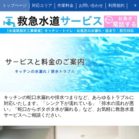
»
トップページ
対応エリア
作業料金
お問い合わせ
利用規約
水道修理の作業報告
水道修理の施工事例
よくあるご質問 FAQ
救水の水道修理ブログ
お客様の声とご感想
WEB割引ご利用方法
公式LINEアカウント
会社概要
キッチンの作業料金
トイレの作業料金
お風呂の作業料金
洗面所の作業料金
屋外の作業料金
キッチンの蛇口水漏れや排水つまりなど、あらゆるトラブルに
対応いたします。「シンク下が濡れている」「排水の流れが悪
い」「蛇口からポタポタ水が漏れる」など、お気軽に救急水道
サービスへご相談ください。