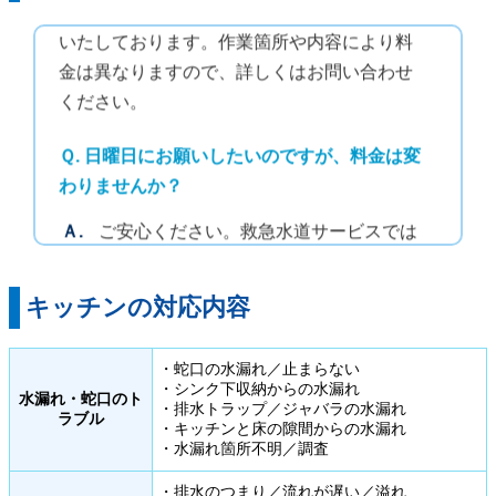
Ａ.
はい。作業料金4,400円（税込）から対応
いたしております。作業箇所や内容により料
金は異なりますので、詳しくはお問い合わせ
ください。
Ｑ. 日曜日にお願いしたいのですが、料金は変
わりませんか？
Ａ.
ご安心ください。救急水道サービスでは
早朝深夜・休日の料金割増はございません。
24時間365日、お客様のご希望日時にてご利用
キッチンの対応内容
いただけます。
Ｑ. 水の流れが悪いのですが、修理の概算はい
・蛇口の水漏れ／止まらない
・シンク下収納からの水漏れ
くら位ですか？
水漏れ・蛇口のト
・排水トラップ／ジャバラの水漏れ
ラブル
・キッチンと床の隙間からの水漏れ
Ａ.
はい。管内の油汚れを除去する「薬剤洗
・水漏れ箇所不明／調査
浄作業」を4,400円（税込）から対応いたして
・排水のつまり／流れが遅い／溢れ