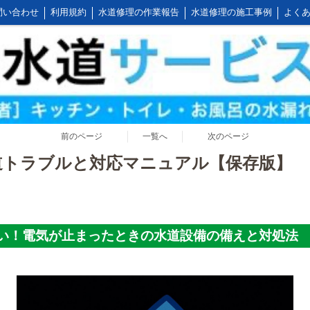
問い合わせ
利用規約
水道修理の作業報告
水道修理の施工事例
よくあ
公式LINEアカウント
会社概要
キッチンの作業料金
トイレの作業料金
前のページ
一覧へ
次のページ
道トラブルと対応マニュアル【保存版】
い！電気が止まったときの水道設備の備えと対処法