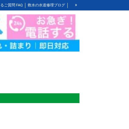
»
るご質問 FAQ
救水の水道修理ブログ
お風呂の作業料金
洗面所の作業料金