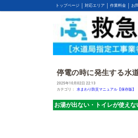
トップページ
対応エリア
作業料金
お
お客様の声とご感想
WEB割引ご利用方法
屋外の作業料金
停電の時に発生する水
2025年10月02日 22:13
カテゴリ：
水まわり防災マニュアル【保存版】
お湯が出ない・トイレが使えな