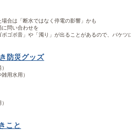
た場合は「断水ではなく停電の影響」かも
局に問い合わせを
ゴボゴボ音」や「濁り」が出ることがあるので、バケツ
き防災グッズ
湯）
や雑用水用）
用）
きこと