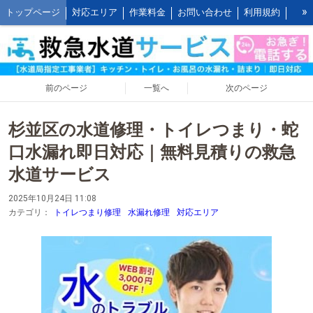
»
トップページ
対応エリア
作業料金
お問い合わせ
利用規約
水道修理の作業報告
水道修理の施工事例
よくあるご質問 FAQ
救水の水道修理ブログ
お客様の声とご感想
WEB割引ご利用方法
公式LINEアカウント
会社概要
キッチンの作業料金
前のページ
一覧へ
次のページ
トイレの作業料金
お風呂の作業料金
洗面所の作業料金
杉並区の水道修理・トイレつまり・蛇
屋外の作業料金
口水漏れ即日対応｜無料見積りの救急
水道サービス
2025年10月24日 11:08
カテゴリ：
トイレつまり修理
水漏れ修理
対応エリア