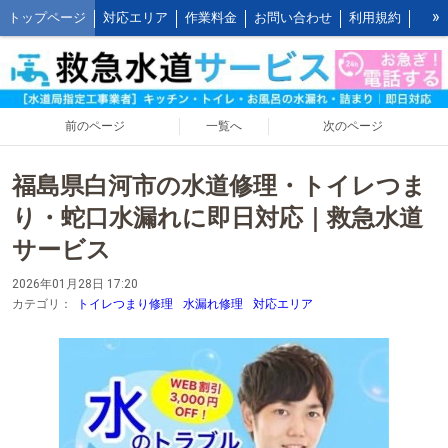
»
トップページ
対応エリア
作業料金
お問い合わせ
利用規約
水道修理の作業報告
水道修理の施工事例
よくあるご質問 FAQ
救水の水道修理ブログ
お客様の声とご感想
WEB割引ご利用方法
公式LINEアカウント
会社概要
キッチンの作業料金
前のページ
一覧へ
次のページ
トイレの作業料金
お風呂の作業料金
洗面所の作業料金
福島県白河市の水道修理・トイレつま
屋外の作業料金
り・蛇口水漏れに即日対応｜救急水道
サービス
2026年01月28日 17:20
カテゴリ：
トイレつまり修理
水漏れ修理
対応エリア