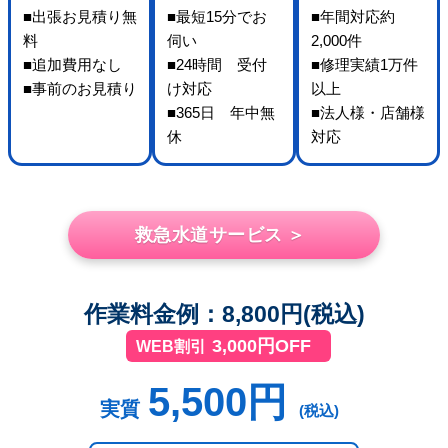
■出張お見積り無
■最短15分でお
■年間対応約
料
伺い
2,000件
■追加費用なし
■24時間 受付
■修理実績1万件
■事前のお見積り
け対応
以上
■365日 年中無
■法人様・店舗様
休
対応
救急水道サービス ＞
作業料金例：8,800円(税込)
3,000円OFF
WEB割引
5,500円
実質
(税込)