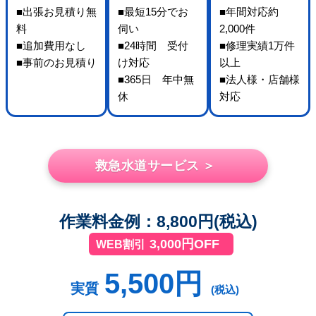
■出張お見積り無
■最短15分でお
■年間対応約
料
伺い
2,000件
■追加費用なし
■24時間 受付
■修理実績1万件
■事前のお見積り
け対応
以上
■365日 年中無
■法人様・店舗様
休
対応
救急水道サービス ＞
作業料金例：8,800円(税込)
3,000円OFF
WEB割引
5,500円
実質
(税込)