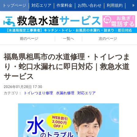
»
トップページ
対応エリア
作業料金
お問い合わせ
利用規約
水道修理の作業報告
水道修理の施工事例
よくあるご質問 FAQ
救水の水道修理ブログ
お客様の声とご感想
WEB割引ご利用方法
公式LINEアカウント
会社概要
キッチンの作業料金
前のページ
一覧へ
次のページ
トイレの作業料金
お風呂の作業料金
洗面所の作業料金
福島県相馬市の水道修理・トイレつま
屋外の作業料金
り・蛇口水漏れに即日対応｜救急水道
サービス
2026年01月28日 17:30
カテゴリ：
トイレつまり修理
水漏れ修理
対応エリア