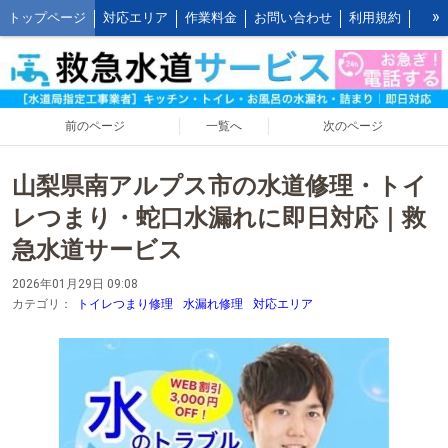
»
トップページ
対応エリア
作業料金
お問い合わせ
利用規約
水道修理の作業報告
水道修理の施工事例
よくあるご質問 FAQ
救水の水道修理ブログ
お客様の声とご感想
WEB割引ご利用方法
公式LINEアカウント
会社概要
キッチンの作業料金
前のページ
一覧へ
次のページ
トイレの作業料金
お風呂の作業料金
洗面所の作業料金
山梨県南アルプス市の水道修理・トイ
屋外の作業料金
レつまり・蛇口水漏れに即日対応｜救
急水道サービス
2026年01月29日 09:08
カテゴリ：
トイレつまり修理
水漏れ修理
対応エリア