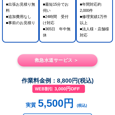
■出張お見積り無
■最短15分でお
■年間対応約
料
伺い
2,000件
■追加費用なし
■24時間 受付
■修理実績1万件
■事前のお見積り
け対応
以上
■365日 年中無
■法人様・店舗様
休
対応
救急水道サービス ＞
作業料金例：8,800円(税込)
3,000円OFF
WEB割引
5,500円
実質
(税込)