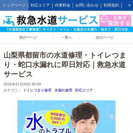
»
トップページ
対応エリア
作業料金
お問い合わせ
利用規約
水道修理の作業報告
水道修理の施工事例
よくあるご質問 FAQ
救水の水道修理ブログ
お客様の声とご感想
WEB割引ご利用方法
公式LINEアカウント
会社概要
キッチンの作業料金
前のページ
一覧へ
次のページ
トイレの作業料金
お風呂の作業料金
洗面所の作業料金
山梨県都留市の水道修理・トイレつま
屋外の作業料金
り・蛇口水漏れに即日対応｜救急水道
サービス
2026年01月29日 09:09
カテゴリ：
トイレつまり修理
水漏れ修理
対応エリア