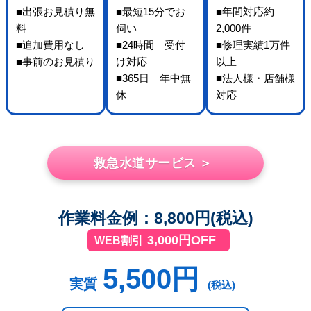
■出張お見積り無
■最短15分でお
■年間対応約
料
伺い
2,000件
■追加費用なし
■24時間 受付
■修理実績1万件
■事前のお見積り
け対応
以上
■365日 年中無
■法人様・店舗様
休
対応
救急水道サービス ＞
作業料金例：8,800円(税込)
3,000円OFF
WEB割引
5,500円
実質
(税込)