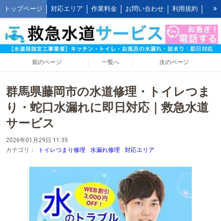
»
トップページ
対応エリア
作業料金
お問い合わせ
利用規約
水道修理の作業報告
水道修理の施工事例
よくあるご質問 FAQ
救水の水道修理ブログ
お客様の声とご感想
WEB割引ご利用方法
公式LINEアカウント
会社概要
キッチンの作業料金
前のページ
一覧へ
次のページ
トイレの作業料金
お風呂の作業料金
洗面所の作業料金
群馬県藤岡市の水道修理・トイレつま
屋外の作業料金
り・蛇口水漏れに即日対応｜救急水道
サービス
2026年01月29日 11:35
カテゴリ：
トイレつまり修理
水漏れ修理
対応エリア