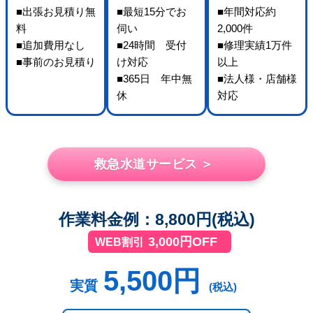
■出張お見積り無
■最短15分でお
■年間対応約
料
伺い
2,000件
■追加費用なし
■24時間 受付
■修理実績1万件
■事前のお見積り
け対応
以上
■365日 年中無
■法人様・店舗様
休
対応
救急水道サービス ＞
作業料金例：8,800円(税込)
3,000円OFF
WEB割引
5,500円
実質
(税込)