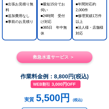
■出張お見積り無
■最短15分でお
■年間対応約
料
伺い
2,000件
■追加費用なし
■24時間 受付
■修理実績1万件
■事前のお見積り
け対応
以上
■365日 年中無
■法人様・店舗様
休
対応
救急水道サービス ＞
作業料金例：8,800円(税込)
3,000円OFF
WEB割引
5,500円
実質
(税込)