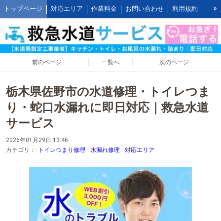
»
トップページ
対応エリア
作業料金
お問い合わせ
利用規約
水道修理の作業報告
水道修理の施工事例
よくあるご質問 FAQ
救水の水道修理ブログ
お客様の声とご感想
WEB割引ご利用方法
公式LINEアカウント
会社概要
キッチンの作業料金
前のページ
一覧へ
次のページ
トイレの作業料金
お風呂の作業料金
洗面所の作業料金
栃木県佐野市の水道修理・トイレつま
屋外の作業料金
り・蛇口水漏れに即日対応｜救急水道
サービス
2026年01月29日 13:46
カテゴリ：
トイレつまり修理
水漏れ修理
対応エリア