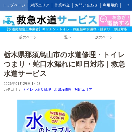
»
トップページ
対応エリア
作業料金
お問い合わせ
利用規約
水道修理の作業報告
水道修理の施工事例
よくあるご質問 FAQ
救水の水道修理ブログ
お客様の声とご感想
WEB割引ご利用方法
公式LINEアカウント
会社概要
キッチンの作業料金
前のページ
一覧へ
次のページ
トイレの作業料金
お風呂の作業料金
洗面所の作業料金
栃木県那須烏山市の水道修理・トイレ
屋外の作業料金
つまり・蛇口水漏れに即日対応｜救急
水道サービス
2026年01月29日 14:23
カテゴリ：
トイレつまり修理
水漏れ修理
対応エリア