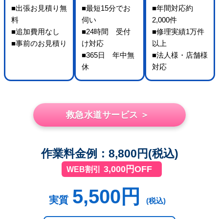
■出張お見積り無
■最短15分でお
■年間対応約
料
伺い
2,000件
■追加費用なし
■24時間 受付
■修理実績1万件
■事前のお見積り
け対応
以上
■365日 年中無
■法人様・店舗様
休
対応
救急水道サービス ＞
作業料金例：8,800円(税込)
3,000円OFF
WEB割引
5,500円
実質
(税込)