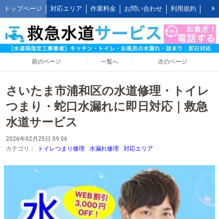
»
トップページ
対応エリア
作業料金
お問い合わせ
利用規約
水道修理の作業報告
水道修理の施工事例
よくあるご質問 FAQ
救水の水道修理ブログ
お客様の声とご感想
WEB割引ご利用方法
公式LINEアカウント
会社概要
キッチンの作業料金
前のページ
一覧へ
次のページ
トイレの作業料金
お風呂の作業料金
洗面所の作業料金
さいたま市浦和区の水道修理・トイレ
屋外の作業料金
つまり・蛇口水漏れに即日対応｜救急
水道サービス
2026年02月25日 09:06
カテゴリ：
トイレつまり修理
水漏れ修理
対応エリア