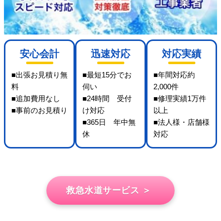
安心会計
迅速対応
対応実績
■出張お見積り無
■最短15分でお
■年間対応約
料
伺い
2,000件
■追加費用なし
■24時間 受付
■修理実績1万件
■事前のお見積り
け対応
以上
■365日 年中無
■法人様・店舗様
休
対応
救急水道サービス ＞