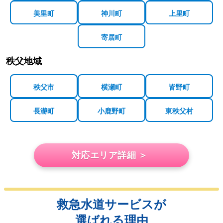
美里町
神川町
上里町
寄居町
秩父地域
秩父市
横瀬町
皆野町
長瀞町
小鹿野町
東秩父村
対応エリア詳細 ＞
救急水道サービスが
選ばれる理由