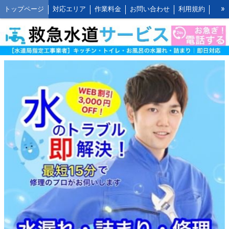
»
トップページ
対応エリア
作業料金
お問い合わせ
利用規約
水道修理の作業報告
水道修理の施工事例
よくあるご質問 FAQ
救水の水道修理ブログ
お客様の声とご感想
WEB割引ご利用方法
公式LINEアカウント
会社概要
キッチンの作業料金
トイレの作業料金
お風呂の作業料金
洗面所の作業料金
屋外の作業料金