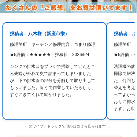
投稿者：八木様（新座市栄）
投稿者：ふ
修理箇所：キッチン／修理内容：つまり修理
修理箇所：
★5評価：★★★★★ 投稿日：2026/5/4
★5評価：★
シンクの排水口をブラシで掃除していたとこ
洗濯機の故
ろ先端が外れて奥で詰まってしまいました
掃除で解決
が、下の排水管の部分を分解して取り出して
た。何回も
もらいました。近くで作業していたらしく、
替えを考え
すぐにきてくれて助かりました。
ってよかっ
おりに排水
ます。お
← スワイプ／ドラッグで他の口コミも見られます →