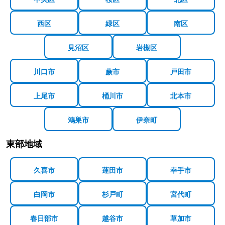
西区
緑区
南区
見沼区
岩槻区
川口市
蕨市
戸田市
上尾市
桶川市
北本市
鴻巣市
伊奈町
東部地域
久喜市
蓮田市
幸手市
白岡市
杉戸町
宮代町
春日部市
越谷市
草加市