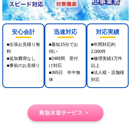
安心会計
迅速対応
対応実績
■出張お見積り無
■最短15分でお
■年間対応約
料
伺い
2,000件
■追加費用なし
■24時間 受付
■修理実績1万件
■事前のお見積り
け対応
以上
■365日 年中無
■法人様・店舗様
休
対応
救急水道サービス ＞