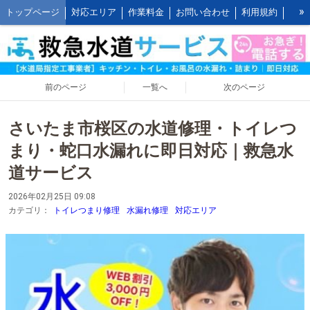
»
トップページ
対応エリア
作業料金
お問い合わせ
利用規約
水道修理の作業報告
水道修理の施工事例
よくあるご質問 FAQ
救水の水道修理ブログ
お客様の声とご感想
WEB割引ご利用方法
公式LINEアカウント
会社概要
キッチンの作業料金
前のページ
一覧へ
次のページ
トイレの作業料金
お風呂の作業料金
洗面所の作業料金
さいたま市桜区の水道修理・トイレつ
屋外の作業料金
まり・蛇口水漏れに即日対応｜救急水
道サービス
2026年02月25日 09:08
カテゴリ：
トイレつまり修理
水漏れ修理
対応エリア