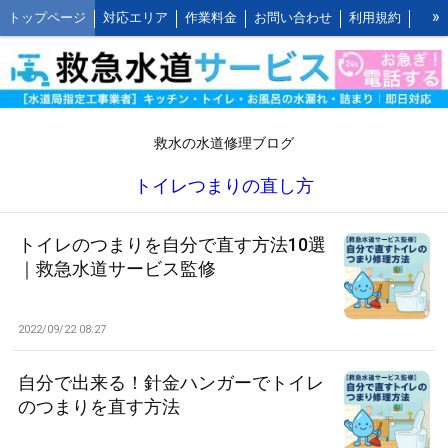
»
トップページ
対応エリア
作業料金
お問い合わせ
利用規約
水道修理の作業報告
水道修理の施工事例
よくあるご質問 FAQ
救水の水道修理ブログ
お客様の声とご感想
WEB割引ご利用方法
公式LINEアカウント
会社概要
キッチンの作業料金
救水の水道修理ブログ
トイレの作業料金
お風呂の作業料金
洗面所の作業料金
トイレつまりの直し方
屋外の作業料金
トイレのつまりを自分で直す方法10選
｜救急水道サービス監修
2022/09/22 08:27
自分で出来る！針金ハンガーでトイレ
のつまりを直す方法