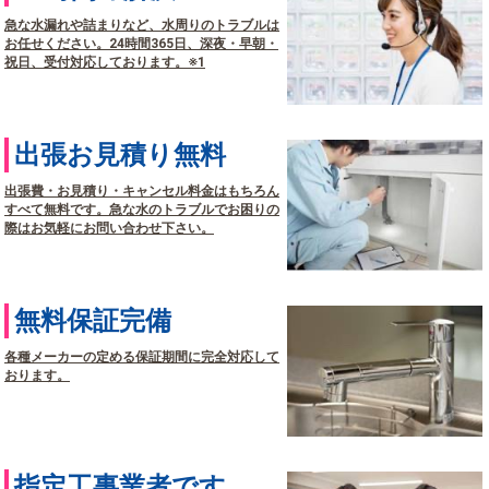
急な水漏れや詰まりなど、水周りのトラブルは
お任せください。24時間365日、深夜・早朝・
祝日、受付対応しております。※1
出張お見積り無料
出張費・お見積り・キャンセル料金はもちろん
すべて無料です。急な水のトラブルでお困りの
際はお気軽にお問い合わせ下さい。
無料保証完備
各種メーカーの定める保証期間に完全対応して
おります。
指定工事業者です