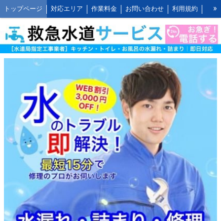
»
トップページ
対応エリア
作業料金
お問い合わせ
利用規約
水道修理の作業報告
水道修理の施工事例
よくあるご質問 FAQ
救水の水道修理ブログ
お客様の声とご感想
WEB割引ご利用方法
公式LINEアカウント
会社概要
キッチンの作業料金
トイレの作業料金
お風呂の作業料金
洗面所の作業料金
屋外の作業料金