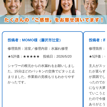
投稿者：MOMO様（藤沢市辻堂）
投稿者：権
修理箇所：浴室／修理内容：水漏れ修理
修理箇所：
★5評価：★★★★★ 投稿日：2026/5/20
★5評価：★
シャワーの根元からの水漏れをお願いしまし
主人がスッ
た。15分ほどのパッキンの交換でピタッと止
たが直らず
まりました。作業前の見積もりもわかりやす
が原因でし
かったです。
ったのでか
になり大満
ていこうと
たので今後
ありがとう