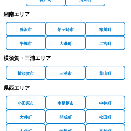
湘南エリア
藤沢市
茅ヶ崎市
寒川町
平塚市
大磯町
二宮町
横須賀・三浦エリア
横須賀市
三浦市
葉山町
県西エリア
小田原市
南足柄市
中井町
大井町
開成町
松田町