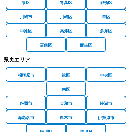
泉区
青葉区
都筑区
川崎市
川崎区
幸区
中原区
高津区
多摩区
宮前区
麻生区
県央エリア
相模原市
緑区
中央区
南区
座間市
大和市
綾瀬市
海老名市
厚木市
伊勢原市
愛川町
清川村