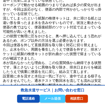
途中で完全に止まっている状態でした。
ローポンプで動かせる範囲のつまりであれば多少の変化が出ま
すが、今回は反応がなく、便器の内部で何かがしっかり引っ掛
かっている症状でした。
流してしまったという紙製の検便キットは、水に溶ける紙とは
違い形を保ったまま水を含みやすいものです。状況と動きから
便器の奥ではなく、便器接続部のソケット付近で止まっている
可能性が高いと考えました。
この状態で無理に圧をかけると、奥へ押し込んでしまう恐れが
あるため、ポンプ以外の方法を選ぶ必要があります。
今回は便器を外して直接原因を取り除く対応に切り替えまし
た。止水を行い、周囲を養生したうえで便器を外すと、排水ソ
ケットに紙製の検便キットが折れ曲がった状態で留まっている
のが確認できました。
水が流れなかったな理由も、この位置関係から納得できる状態
です。落とさないように異物を取り除き、排水口まわりを確認
したうえで慎重に便器を元に戻し、組み立て直します。
設置後に水を流すと水位は一気に下がり、途中で止まる様子も
ありませんでした。通水テストで数回水を流しても流れは安定
し、トイレのつまりは無事に解消されました。作業全体にかか
った時間はおよそ1時間ほどです。
救急水道サービス｜お問い合わせ窓口
お客様からは、「原因が分かって安心した、早めに相談して良
かったと」のお声をいただきました。
電話連絡
メール送信
相談窓口
紙製であっても、トイレットペーパー以外の物は便器内部で止