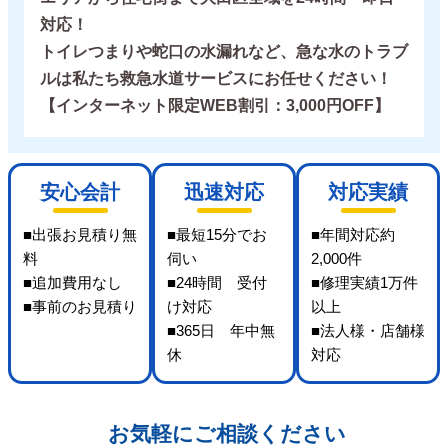
対応！
トイレつまりや蛇口の水漏れなど、急な水のトラブ
ルは私たち救急水道サービスにお任せください！
【インターネット限定WEB割引：3,000円OFF】
安心会計
迅速対応
対応実績
■出張お見積り無
■最短15分でお
■年間対応約
料
伺い
2,000件
■追加費用なし
■24時間 受付
■修理実績1万件
■事前のお見積り
け対応
以上
■365日 年中無
■法人様・店舗様
休
対応
お気軽にご相談ください