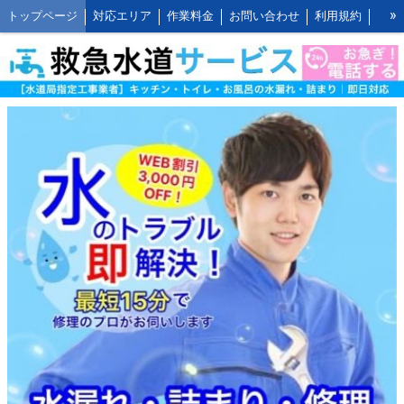
»
トップページ
対応エリア
作業料金
お問い合わせ
利用規約
水道修理の作業報告
水道修理の施工事例
よくあるご質問 FAQ
救水の水道修理ブログ
お客様の声とご感想
WEB割引ご利用方法
公式LINEアカウント
会社概要
キッチンの作業料金
トイレの作業料金
お風呂の作業料金
洗面所の作業料金
屋外の作業料金