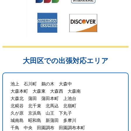
大田区での出張対応エリア
池上 石川町 鵜の木 大森中
大森本町 大森東 大森西 大森南
大森北 蒲田 蒲田本町 上池台
北糀谷 北千束 北馬込 北嶺町
久が原 京浜島 山王 下丸子
城南島 昭和島 新蒲田 多摩川
千鳥 中央 田園調布 田園調布本町