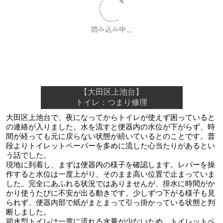
【大田区上池台】
トイレ：つまり修理
大田区上池台で、夜になってからトイレが使えず困っていると
の連絡が入りました。水を流すと便器内の水位が下がらず、時
間が経っても元に戻らない状態が続いているとのことです。普
段よりトイレットペーパーを多めに流した心当たりがあるとい
う話でした。
現地に到着し、まずは便器内の様子を確認します。レバーを操
作すると水位は一度上がり、そのまま高い位置で止まっていま
した。完全にあふれる状況ではありませんが、排水に時間がか
かり使うたびに不安が出る動きです。少しずつ下がる様子も見
られず、便器内部で紙がまとまって引っ掛かっている状態と判
断しました。
節水型トイレは一度に流れる水量が少ないため、トイレットペ