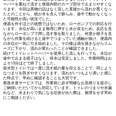
ーパーを重ねて流すと便器内部のカーブ部分で止まりやすくな
ります。今回は異物の話はなく流した直後から流れが悪くなっ
たとのことから、紙が水を含んで膨らみ、途中で動かなくなっ
た可能性が高い状況でした。
便器を外すほどの状態ではないため、ローポンプでの対応を行
います。水位が高いまま無理に押すと水が戻るため、反応を見
ながらローポンプで押し流す形を取りました。何度か様子を見
ながら作業を続けると途中でつまっていた感触が抜け、便器内
の水位が一気に引き始めました。その後は渦を描きながらスム
ーズに下がり、流れが変わったことが確認できました。
続けてトイレットペーパーを使用した流しを行っても、水位が
途中で止まる様子はなく、排水は安定しました。作業時間はお
よそ15分ほどで終了しました。
節水型トイレでは一度に流す紙の量を控えることで、同じよう
なつまりを防ぎやすくなります。流れがいつもより遅いと感じ
た時点で、早めに確認することも大切です。
救急水道サービスでは、作業前に必ず明確なお見積りを提示し
ご納得いただいてから対応しています。トイレのつまりや水漏
れなど、水まわりで気になる症状が出た際は、無理をせず早め
にご相談ください。