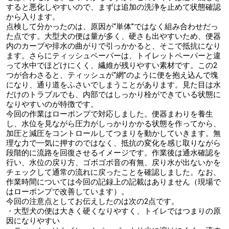
すると悪化しやすいので、まずは追加の洗浄を止めて状態確認
から入ります。
点検して分かったのは、原因が“単体”ではなく組み合わせだっ
た点です。大型犬の便は量が多く、硬さも出やすいため、便器
内のカーブや排水の曲がりで引っかかると、そこで抵抗になり
ます。さらにティッシュペーパーは、トイレットペーパーと違
って水中でほどけにくく、繊維が残りやすい素材です。この2
つが合わさると、ティッシュが“網”のように便を抱え込んで塊
になり、通り道をふさいでしまうことがあります。見た目は水
だけのトラブルでも、内部ではしっかり栓ができている状態に
なりやすいのが特徴です。
今回の作業はローポンプで対応しました。便器まわりを養生
し、水位を見ながら圧力がしっかりかかる状態を作ってから、
加圧と減圧をコントロールしてつまりを動かしていきます。無
理な力で一気に押すのではなく、抵抗の変化を感じ取りながら
段階的に流路を回復させるイメージです。作業後は通水確認を
行い、水位の戻り方、ゴボゴボ音の有無、戻り水が出ないかを
チェックして通常の流れに戻ったことを確認しました。なお、
作業時間については今回の記録上の記載はありません（現場で
はローポンプで改善しています）。
今回の注意点としてお伝えしたのは次の2点です。
・大型犬の便は大きく硬くなりやすく、トイレではつまりの原
因になりやすい