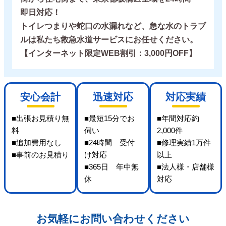
即日対応！
トイレつまりや蛇口の水漏れなど、急な水のトラブ
ルは私たち救急水道サービスにお任せください。
【インターネット限定WEB割引：3,000円OFF】
安心会計
迅速対応
対応実績
■出張お見積り無
■最短15分でお
■年間対応約
料
伺い
2,000件
■追加費用なし
■24時間 受付
■修理実績1万件
■事前のお見積り
け対応
以上
■365日 年中無
■法人様・店舗様
休
対応
お気軽にお問い合わせください