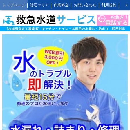
»
トップページ
対応エリア
作業料金
お問い合わせ
利用規約
水道修理の作業報告
水道修理の施工事例
よくあるご質問 FAQ
救水の水道修理ブログ
お客様の声とご感想
WEB割引ご利用方法
公式LINEアカウント
会社概要
キッチンの作業料金
トイレの作業料金
お風呂の作業料金
洗面所の作業料金
屋外の作業料金