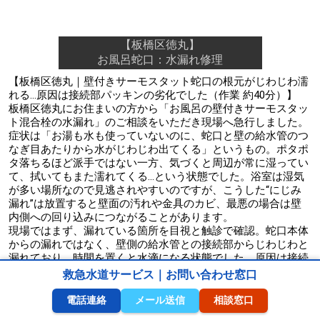
【板橋区徳丸】
お風呂蛇口：水漏れ修理
【板橋区徳丸｜壁付きサーモスタット蛇口の根元がじわじわ濡
れる…原因は接続部パッキンの劣化でした（作業 約40分）】
板橋区徳丸にお住まいの方から「お風呂の壁付きサーモスタッ
ト混合栓の水漏れ」のご相談をいただき現場へ急行しました。
症状は「お湯も水も使っていないのに、蛇口と壁の給水管のつ
なぎ目あたりから水がじわじわ出てくる」というもの。ポタポ
タ落ちるほど派手ではない一方、気づくと周辺が常に湿ってい
て、拭いてもまた濡れてくる…という状態でした。浴室は湿気
が多い場所なので見逃されやすいのですが、こうした“にじみ
漏れ”は放置すると壁面の汚れや金具のカビ、最悪の場合は壁
内側への回り込みにつながることがあります。
現場ではまず、漏れている箇所を目視と触診で確認。蛇口本体
からの漏れではなく、壁側の給水管との接続部からじわじわと
漏れており、時間を置くと水滴になる状態でした。原因は接続
部に入っているパッキンの劣化。パッキンは温度変化（お湯と
救急水道サービス｜お問い合わせ窓口
水の繰り返し）や経年で硬化し、密着力が落ちると、使用して
いない時でも水圧に押されて少しずつ漏れが出ることがありま
電話連絡
メール送信
相談窓口
す。今回は使用年数的にも「10年前後で起きやすい劣化」の典