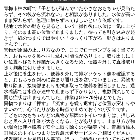
青梅市柚木町で「子どもが遊んでいた小さなおもちゃが見当た
らず、その後から流れない」と相談がありました。水位が高い
まま変わらず、無理に触らず来てほしいという依頼です。
現地で水位の動きを見ると、レバー操作後に水位は一気に上が
り、そのまま高い位置で止まりました。待っても引き込みが起
きず、紙のつまりで出やすい「ゆっくり下がる」動きはありま
せんでした。
異物が原因の止まり方なので、ここでローポンプを強く当てる
と、おもちゃを奥へ押し込む可能性があります。取り出しにく
い位置へ移ると作業が大きくなるため、便器を外して直接取り
除く判断に切り替えました。
止水後に養生を行い、便器を外して排水ソケット側を確認する
と、おもちゃが斜めに留まり通り道を塞いでいました。異物を
取り除き、接続部まわりを拭き取って便器を復旧しました。通
水確認では水位が途中で止まらず下がり切り、複数回流しても
同じ症状は出ませんでした。作業は50〜70分ほどでした。
異物つまりは「押す」「流す」を繰り返すほど位置が変わりや
すいので、心当たりがある時点で止めておくのが安全です。
子どものおもちゃなどの異物が原因のトイレつまりは、押し込
むと奥へ入り作業が大きくなることがあります。止まり方が強
い場合は便器脱着で安全に取り除くのが確実です。青梅市柚木
町周辺のトイレつまりは救急水道サービスへご相談ください。
状況確認とお見積りを事前に行い、ご納得いただいてから作業