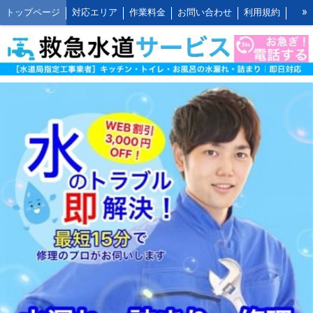
»
トップページ
対応エリア
作業料金
お問い合わせ
利用規約
水道修理の作業報告
水道修理の施工事例
よくあるご質問 FAQ
救水の水道修理ブログ
お客様の声とご感想
WEB割引ご利用方法
公式LINEアカウント
会社概要
キッチンの作業料金
トイレの作業料金
お風呂の作業料金
洗面所の作業料金
屋外の作業料金