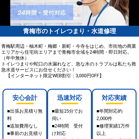
青梅市のトイレつまり・水道修理
青梅駅周辺・柚木町・梅郷・新町・今寺をはじめ、市街地の商業
エリアから住宅街エリアまで青梅市全域を24時間・即日対応。
（年中無休）
トイレつまりや蛇口の水漏れなど、急な水のトラブルは私たち救
急水道サービスにお任せください！
【インターネット限定WEB割引：3,000円OFF】
安心会計
迅速対応
対応実績
■出張お見積り無
■最短15分でお
■年間対応約
料
伺い
2,000件
■追加費用なし
■24時間 受付
■修理実績1万件
■事前のお見積り
け対応
以上