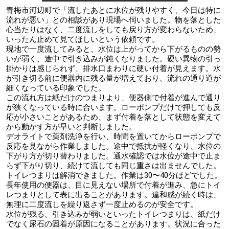
青梅市河辺町で「流したあとに水位が残りやすく、今日は特に
流れが悪い」との相談があり現場へ伺いました。物を落とした
心当たりはなく、二度流しをしても戻り方が変わらないため、
いったん止めて見てほしいという依頼です。
現地で一度流してみると、水位は上がってから下がるものの勢
いが弱く、途中で引き込みが鈍くなりました。硬い異物の引っ
掛かりは感じられず、排水口まわりに硬い付着が見えます。水
が引き切る前に便器内に残る量が増えており、流れの通り道が
細くなっている印象でした。
この流れ方は紙だけのつまりより、便器側で付着が進んで通り
が狭くなっている時に合います。ローポンプだけで押しても反
応が小さいことがあるため、まず付着を落として状態を変えて
から動かす方が早いと判断しました。
デオライトで薬剤洗浄を行い、時間を置いてからローポンプで
反応を見ながら作業しました。途中で抵抗が軽くなり、水位の
下がり方が切り替わりました。通水確認では水位が途中で止ま
らず下がり切り、続けて流しても同じ重さは出ませんでした。
トイレつまりは解消できました。作業は30〜40分ほどでした。
長年使用の便器は、目に見えない場所で付着が進み、急にトイ
レつまりとして表に出ることがあります。違和感が続く時は、
無理に二度流しを繰り返さず一度止めるのが安全です。
水位が残る、引き込みが弱いといったトイレつまりは、紙だけ
でなく尿石の固着が原因になることがあります。状況に合った