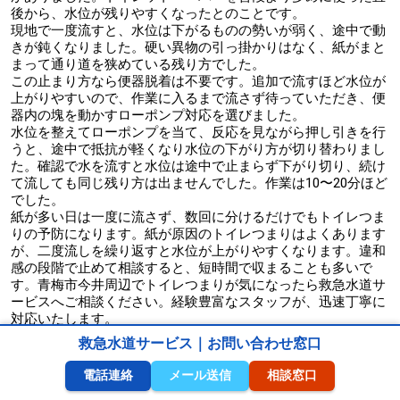
後から、水位が残りやすくなったとのことです。
現地で一度流すと、水位は下がるものの勢いが弱く、途中で動
きが鈍くなりました。硬い異物の引っ掛かりはなく、紙がまと
まって通り道を狭めている残り方でした。
この止まり方なら便器脱着は不要です。追加で流すほど水位が
上がりやすいので、作業に入るまで流さず待っていただき、便
器内の塊を動かすローポンプ対応を選びました。
水位を整えてローポンプを当て、反応を見ながら押し引きを行
うと、途中で抵抗が軽くなり水位の下がり方が切り替わりまし
た。確認で水を流すと水位は途中で止まらず下がり切り、続け
て流しても同じ残り方は出ませんでした。作業は10〜20分ほど
でした。
紙が多い日は一度に流さず、数回に分けるだけでもトイレつま
りの予防になります。紙が原因のトイレつまりはよくあります
が、二度流しを繰り返すと水位が上がりやすくなります。違和
感の段階で止めて相談すると、短時間で収まることも多いで
す。青梅市今井周辺でトイレつまりが気になったら救急水道サ
ービスへご相談ください。経験豊富なスタッフが、迅速丁寧に
対応いたします。
救急水道サービス｜お問い合わせ窓口
電話連絡
メール送信
相談窓口