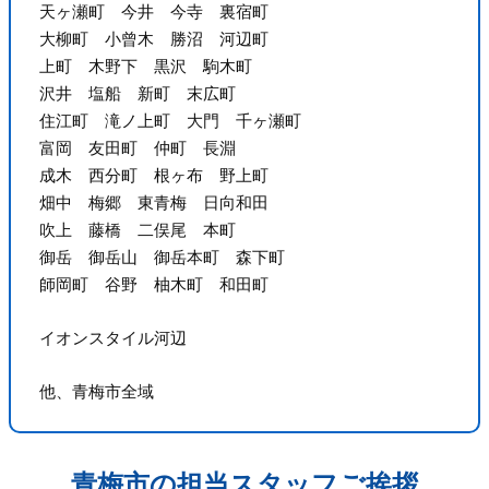
天ヶ瀬町 今井 今寺 裏宿町
大柳町 小曾木 勝沼 河辺町
上町 木野下 黒沢 駒木町
沢井 塩船 新町 末広町
住江町 滝ノ上町 大門 千ヶ瀬町
富岡 友田町 仲町 長淵
成木 西分町 根ヶ布 野上町
畑中 梅郷 東青梅 日向和田
吹上 藤橋 二俣尾 本町
御岳 御岳山 御岳本町 森下町
師岡町 谷野 柚木町 和田町
イオンスタイル河辺
他、青梅市全域
青梅市の担当スタッフご挨拶